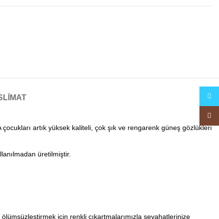
Twitte
SLIMAT
Insta
ukları artık yüksek kaliteli, çok şık ve rengarenk güneş gözlükleri
lanılmadan üretilmiştir.
i ölümsüzleştirmek için renkli çıkartmalarımızla seyahatlerinize