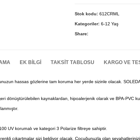
Stok kodu:
612CRML
Kategoriler:
6-12 Yaş
Share:
LAMA
EK BILGI
TAKSIT TABLOSU
KARGO VE TE
uzun hassas gözlerine tam koruma her yerde sizinle olacak. SOLEDA çoc
ri dönüştürülebilen kaynaklardan, hipoalerjenik olarak ve BPA-PVC kul
lanmıştır.
 UV korumalı ve kategori 3 Polarize filtreye sahiptir.
 renkli çıkartmalar sizi bekliyor olacak. Çocuğunuzla olan seyahatleriniz