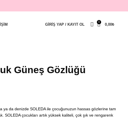
0
IŞIM
GIRIŞ YAP / KAYIT OL
0,00
₺
cuk Güneş Gözlüğü
da ya da denizde SOLEDA ile çocuğunuzun hassas gözlerine tam
k. SOLEDA çocukları artık yüksek kaliteli, çok şık ve rengarenk