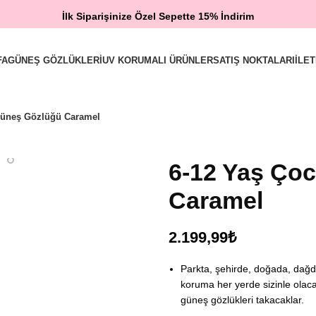
İlk Siparişinize Özel Sepette 15% İndirim
FA
GÜNEŞ GÖZLÜKLERI
UV KORUMALI ÜRÜNLER
SATIŞ NOKTALARI
İLET
Güneş Gözlüğü Caramel
6-12 Yaş Ço
Caramel
₺
Parkta, şehirde, doğada, dağ
koruma her yerde sizinle olaca
güneş gözlükleri takacaklar.