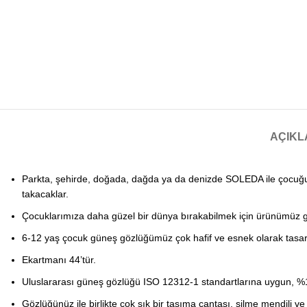
AÇIK
Parkta, şehirde, doğada, dağda ya da denizde SOLEDA ile çocuğun
takacaklar.
Çocuklarımıza daha güzel bir dünya bırakabilmek için ürünümüz ge
6-12 yaş çocuk güneş gözlüğümüz çok hafif ve esnek olarak tasar
Ekartmanı 44’tür.
Uluslararası güneş gözlüğü ISO 12312-1 standartlarına uygun, %100
Gözlüğünüz ile birlikte çok şık bir taşıma çantası, silme mendili ve